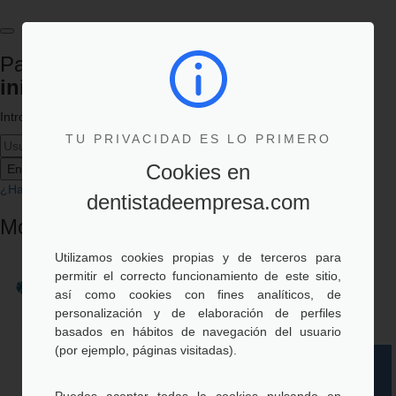
Para acceder a la sección
es necesario
iniciar sesión
Introduzca sus datos de acceso:
TU PRIVACIDAD ES LO PRIMERO
Cookies en
Entrar
Cancelar
¿Ha olvidado su contraseña?
dentistadeempresa.com
Modal Dialog
Utilizamos cookies propias y de terceros para
permitir el correcto funcionamiento de este sitio,
Menú
así como cookies con fines analíticos, de
personalización y de elaboración de perfiles
basados en hábitos de navegación del usuario
(por ejemplo, páginas visitadas).
Registro de
Acceso de Empleados
Área privada
Beneficiarios
y sus Beneficiarios
Empresas
Puedes aceptar todas la cookies pulsando en