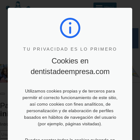
Menú
Registro de
Acceso de Empleados
Área privada
Beneficiarios
y sus Beneficiarios
Empresas
TU PRIVACIDAD ES LO PRIMERO
Quiénes somos
Contacto
Cookies en
Más de 1.900 clínicas dentales y 13.500
dentistadeempresa.com
profesionales
en toda España pertenecen
a Dentista de Empresa
©
Utilizamos cookies propias y de terceros para
permitir el correcto funcionamiento de este sitio,
Para acceder a la sección
es necesario
así como cookies con fines analíticos, de
personalización y de elaboración de perfiles
iniciar sesión
basados en hábitos de navegación del usuario
(por ejemplo, páginas visitadas).
Introduzca sus datos de acceso:
Puedes aceptar todas la cookies pulsando en