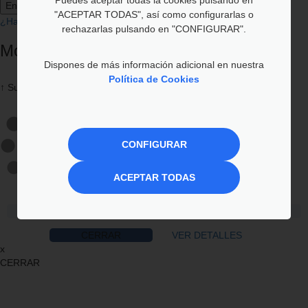
Entrar
Cancelar
"ACEPTAR TODAS", así como configurarlas o
¿Ha olvidado su contraseña?
rechazarlas pulsando en "CONFIGURAR".
Modal Dialog
Dispones de más información adicional en nuestra
Política de Cookies
↑ Subir
CONFIGURAR
ACEPTAR TODAS
CERRAR
VER DETALLES
x
CERRAR