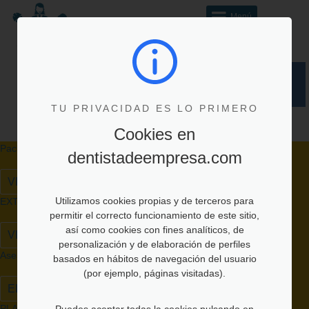
Menú
Registro de
Acceso de Empleados
Área privada
Beneficiarios
y sus Beneficiarios
Empresas
TU PRIVACIDAD ES LO PRIMERO
Quiénes somos
Contacto
Cookies en
Pack seis carillas dentales de composite
dentistadeempresa.com
VER PROMOCIÓN
Utilizamos cookies propias y de terceros para
EXTRACCIÓN MUELA DEL JUICIO
permitir el correcto funcionamiento de este sitio,
así como cookies con fines analíticos, de
VER PROMOCIÓN
personalización y de elaboración de perfiles
Asesoramiento online
basados en hábitos de navegación del usuario
(por ejemplo, páginas visitadas).
ELEGIR CLÍNICA
PLAN DE SALUD BUCAL INFANTIL
Puedes aceptar todas la cookies pulsando en