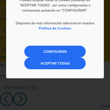
"ACEPTAR TODAS", así como configurarlas o
rechazarlas pulsando en "CONFIGURAR".
VER CONTENIDO
Prótesis dental removible superior + inferior
Dispones de más información adicional en nuestra
Política de Cookies
VER PROMOCIÓN
52 Servicios dentales gratuitos
VER LISTADO
CONFIGURAR
Blanqueamiento dental con luz led
ACEPTAR TODAS
VER PROMOCIÓN
Ortodoncia invisible removible
VER PROMOCIÓN
Volver